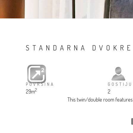
STANDARNA DVOKRE
POVRŠINA
GOSTIJU
2
29m
2
This twin/double room features a 