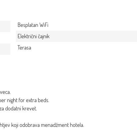
Besplatan WiFi
Električni čajnik
Terasa
eveca.
er night for extra beds.
za dodatni krevet.
zahtjev koji odobrava menadžment hotela.