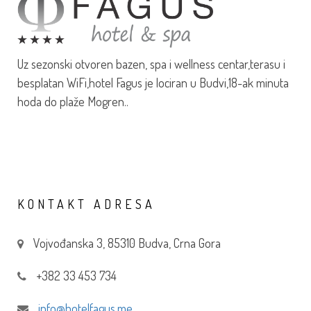
Uz sezonski otvoren bazen, spa i wellness centar,terasu i
besplatan WiFi,hotel Fagus je lociran u Budvi,18-ak minuta
hoda do plaže Mogren..
KONTAKT
ADRESA
Vojvođanska 3, 85310 Budva, Crna Gora
+382 33 453 734
info@hotelfagus.me