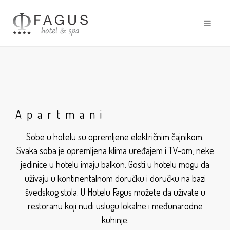
Apartmani
Sobe u hotelu su opremljene električnim čajnikom.
Svaka soba je opremljena klima uređajem i TV-om, neke
jedinice u hotelu imaju balkon. Gosti u hotelu mogu da
uživaju u kontinentalnom doručku i doručku na bazi
švedskog stola. U Hotelu Fagus možete da uživate u
restoranu koji nudi uslugu lokalne i međunarodne
kuhinje.